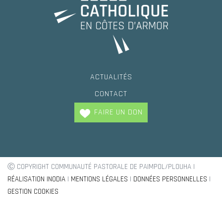
ACTUALITÉS
CONTACT
FAIRE UN DON
Ⓒ COPYRIGHT COMMUNAUTÉ PASTORALE DE PAIMPOL/PLOUHA |
RÉALISATION INODIA
|
MENTIONS LÉGALES
|
DONNÉES PERSONNELLES
|
GESTION COOKIES
Trouvez votre paroisse !
Baptèmes, mariage, demande de renseignement