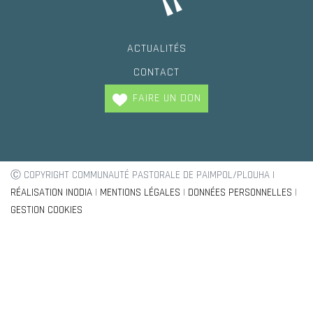
ACTUALITÉS
CONTACT
FAIRE UN DON
Ⓒ COPYRIGHT COMMUNAUTÉ PASTORALE DE PAIMPOL/PLOUHA |
RÉALISATION INODIA
|
MENTIONS LÉGALES
|
DONNÉES PERSONNELLES
|
GESTION COOKIES
Trouvez votre paroisse !
Baptèmes, mariage, demande de renseignement
OÙ HABITEZ VOUS ?